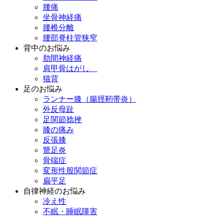
腰痛
坐骨神経痛
腰椎分離
腰部脊柱管狭窄
背中のお悩み
肋間神経痛
肩甲骨はがし
猫背
足のお悩み
ランナー膝（腸脛靭帯炎）
外反母趾
足関節捻挫
膝の痛み
反張膝
鵞足炎
骨端症
変形性股関節症
扁平足
自律神経のお悩み
冷え性
不眠・睡眠障害