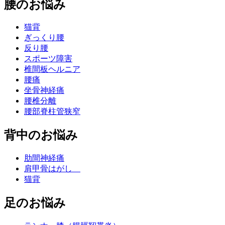
腰のお悩み
猫背
ぎっくり腰
反り腰
スポーツ障害
椎間板ヘルニア
腰痛
坐骨神経痛
腰椎分離
腰部脊柱管狭窄
背中のお悩み
肋間神経痛
肩甲骨はがし
猫背
足のお悩み