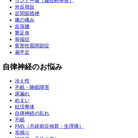
ランナー膝（腸脛靭帯炎）
外反母趾
足関節捻挫
膝の痛み
反張膝
鵞足炎
骨端症
変形性股関節症
扁平足
自律神経のお悩み
冷え性
不眠・睡眠障害
尿漏れ
めまい
妊活整体
自律神経の乱れ
不眠
PMS（月経前症候群・生理痛）
耳鳴り