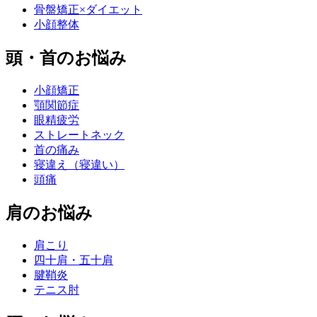
骨盤矯正×ダイエット
小顔整体
頭・首のお悩み
小顔矯正
顎関節症
眼精疲労
ストレートネック
首の痛み
寝違え（寝違い）
頭痛
肩のお悩み
肩こり
四十肩・五十肩
腱鞘炎
テニス肘