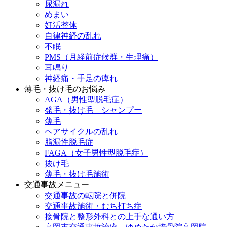
尿漏れ
めまい
妊活整体
自律神経の乱れ
不眠
PMS（月経前症候群・生理痛）
耳鳴り
神経痛・手足の痺れ
薄毛・抜け毛のお悩み
AGA（男性型脱毛症）
発毛・抜け毛 シャンプー
薄毛
ヘアサイクルの乱れ
脂漏性脱毛症
FAGA（女子男性型脱毛症）
抜け毛
薄毛・抜け毛施術
交通事故メニュー
交通事故の転院と併院
交通事故施術・むち打ち症
接骨院と整形外科との上手な通い方