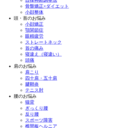
自律神経調整法
骨盤矯正×ダイエット
小顔整体
頭・首のお悩み
小顔矯正
顎関節症
眼精疲労
ストレートネック
首の痛み
寝違え（寝違い）
頭痛
肩のお悩み
肩こり
四十肩・五十肩
腱鞘炎
テニス肘
腰のお悩み
猫背
ぎっくり腰
反り腰
スポーツ障害
椎間板ヘルニア