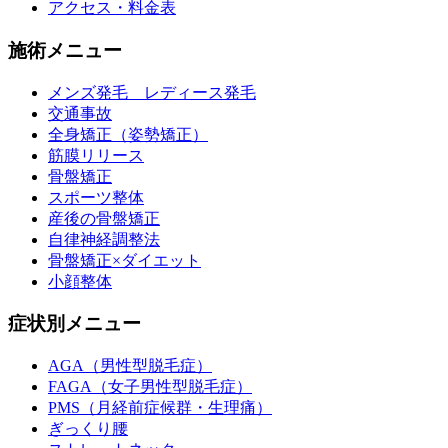
アクセス・料金表
施術メニュー
メンズ発毛 レディース発毛
交通事故
全身矯正（姿勢矯正）
筋膜リリース
骨盤矯正
スポーツ整体
産後の骨盤矯正
自律神経調整法
骨盤矯正×ダイエット
小顔整体
症状別メニュー
AGA（男性型脱毛症）
FAGA（女子男性型脱毛症）
PMS（月経前症候群・生理痛）
ぎっくり腰