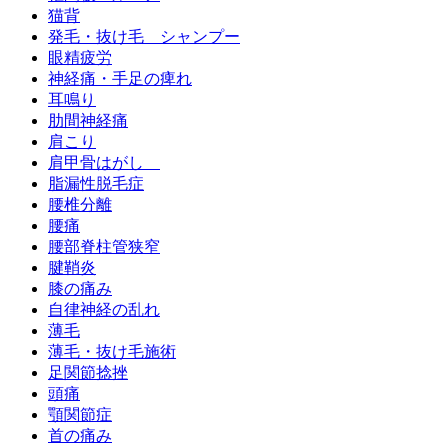
猫背
発毛・抜け毛 シャンプー
眼精疲労
神経痛・手足の痺れ
耳鳴り
肋間神経痛
肩こり
肩甲骨はがし
脂漏性脱毛症
腰椎分離
腰痛
腰部脊柱管狭窄
腱鞘炎
膝の痛み
自律神経の乱れ
薄毛
薄毛・抜け毛施術
足関節捻挫
頭痛
顎関節症
首の痛み