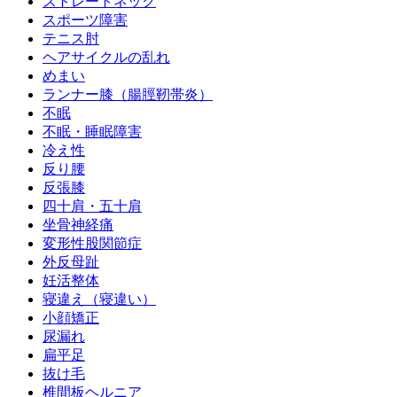
ストレートネック
スポーツ障害
テニス肘
ヘアサイクルの乱れ
めまい
ランナー膝（腸脛靭帯炎）
不眠
不眠・睡眠障害
冷え性
反り腰
反張膝
四十肩・五十肩
坐骨神経痛
変形性股関節症
外反母趾
妊活整体
寝違え（寝違い）
小顔矯正
尿漏れ
扁平足
抜け毛
椎間板ヘルニア