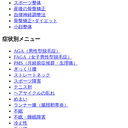
スポーツ整体
産後の骨盤矯正
自律神経調整法
骨盤矯正×ダイエット
小顔整体
症状別メニュー
AGA（男性型脱毛症）
FAGA（女子男性型脱毛症）
PMS（月経前症候群・生理痛）
ぎっくり腰
ストレートネック
スポーツ障害
テニス肘
ヘアサイクルの乱れ
めまい
ランナー膝（腸脛靭帯炎）
不眠
不眠・睡眠障害
冷え性