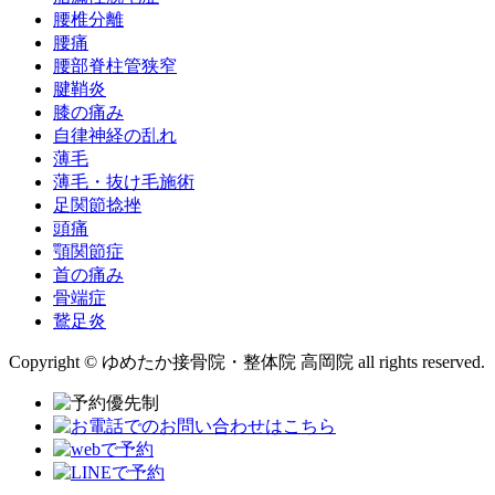
腰椎分離
腰痛
腰部脊柱管狭窄
腱鞘炎
膝の痛み
自律神経の乱れ
薄毛
薄毛・抜け毛施術
足関節捻挫
頭痛
顎関節症
首の痛み
骨端症
鵞足炎
Copyright © ゆめたか接骨院・整体院 高岡院 all rights reserved.