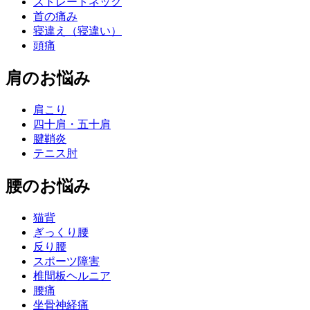
ストレートネック
首の痛み
寝違え（寝違い）
頭痛
肩のお悩み
肩こり
四十肩・五十肩
腱鞘炎
テニス肘
腰のお悩み
猫背
ぎっくり腰
反り腰
スポーツ障害
椎間板ヘルニア
腰痛
坐骨神経痛