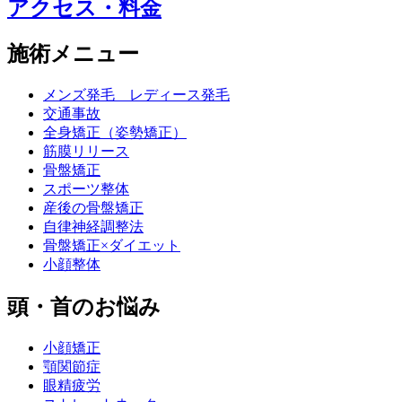
アクセス・料金
施術メニュー
メンズ発毛 レディース発毛
交通事故
全身矯正（姿勢矯正）
筋膜リリース
骨盤矯正
スポーツ整体
産後の骨盤矯正
自律神経調整法
骨盤矯正×ダイエット
小顔整体
頭・首のお悩み
小顔矯正
顎関節症
眼精疲労