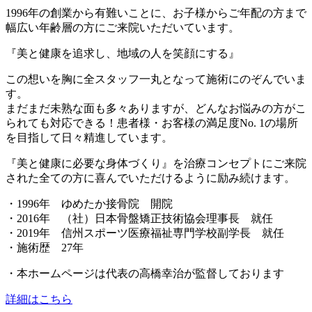
1996年の創業から有難いことに、お子様からご年配の方まで
幅広い年齢層の方にご来院いただいています。
『美と健康を追求し、地域の人を笑顔にする』
この想いを胸に全スタッフ一丸となって施術にのぞんでいま
す。
まだまだ未熟な面も多々ありますが、どんなお悩みの方がこ
られても対応できる！患者様・お客様の満足度No. 1の場所
を目指して日々精進しています。
『美と健康に必要な身体づくり』
を治療コンセプトにご来院
された全ての方に喜んでいただけるように励み続けます。
・1996年 ゆめたか接骨院 開院
・2016年 （社）日本骨盤矯正技術協会理事長 就任
・2019年 信州スポーツ医療福祉専門学校副学長 就任
・施術歴 27年
・本ホームページは代表の高橋幸治が監督しております
詳細はこちら