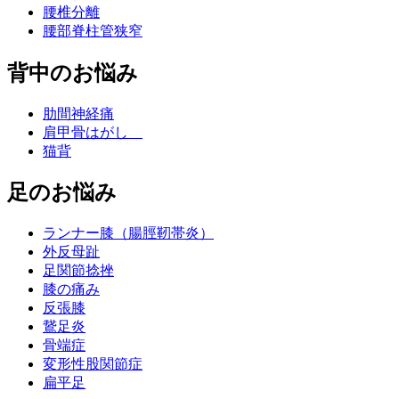
腰椎分離
腰部脊柱管狭窄
背中のお悩み
肋間神経痛
肩甲骨はがし
猫背
足のお悩み
ランナー膝（腸脛靭帯炎）
外反母趾
足関節捻挫
膝の痛み
反張膝
鵞足炎
骨端症
変形性股関節症
扁平足