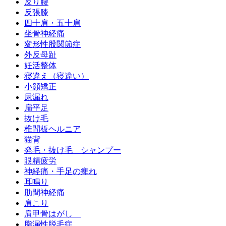
反り腰
反張膝
四十肩・五十肩
坐骨神経痛
変形性股関節症
外反母趾
妊活整体
寝違え（寝違い）
小顔矯正
尿漏れ
扁平足
抜け毛
椎間板ヘルニア
猫背
発毛・抜け毛 シャンプー
眼精疲労
神経痛・手足の痺れ
耳鳴り
肋間神経痛
肩こり
肩甲骨はがし
脂漏性脱毛症