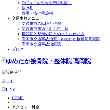
FAGA（女子男性型脱毛症）
抜け毛
薄毛・抜け毛施術
交通事故メニュー
交通事故の転院と併院
交通事故施術・むち打ち症
接骨院と整形外科との上手な通い方
高岡市交通事故治療 ゆめたか接骨院高岡院
高岡市交通事故治療院
ブログ
HOME
>
アクセス・料金