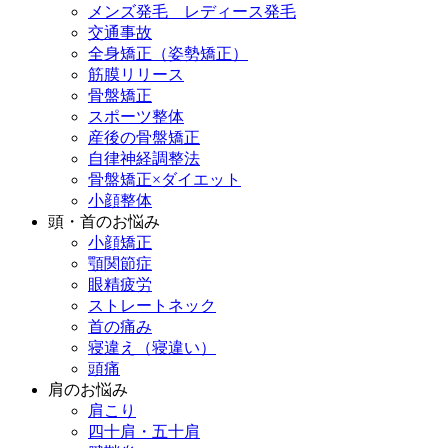
メンズ発毛 レディース発毛
交通事故
全身矯正（姿勢矯正）
筋膜リリース
骨盤矯正
スポーツ整体
産後の骨盤矯正
自律神経調整法
骨盤矯正×ダイエット
小顔整体
頭・首のお悩み
小顔矯正
顎関節症
眼精疲労
ストレートネック
首の痛み
寝違え（寝違い）
頭痛
肩のお悩み
肩こり
四十肩・五十肩