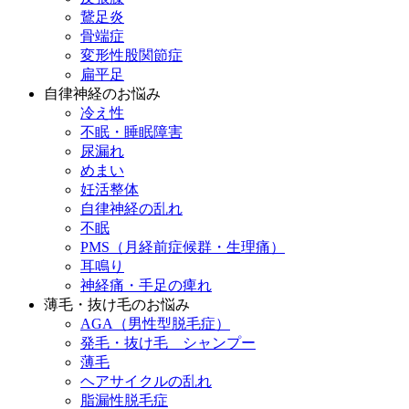
鵞足炎
骨端症
変形性股関節症
扁平足
自律神経のお悩み
冷え性
不眠・睡眠障害
尿漏れ
めまい
妊活整体
自律神経の乱れ
不眠
PMS（月経前症候群・生理痛）
耳鳴り
神経痛・手足の痺れ
薄毛・抜け毛のお悩み
AGA（男性型脱毛症）
発毛・抜け毛 シャンプー
薄毛
ヘアサイクルの乱れ
脂漏性脱毛症