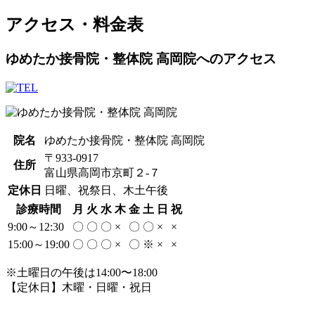
アクセス・料金表
ゆめたか接骨院・整体院 高岡院へのアクセス
院名
ゆめたか接骨院・整体院 高岡院
〒933-0917
住所
富山県高岡市京町２-７
定休日
日曜、祝祭日、木土午後
診療時間
月
火
水
木
金
土
日
祝
9:00～12:30
〇
〇
〇
×
〇
〇
×
×
15:00～19:00
〇
〇
〇
×
〇
※
×
×
※土曜日の午後は14:00〜18:00
【定休日】木曜・日曜・祝日