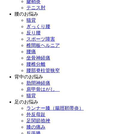
腱鞘炎
テニス肘
腰のお悩み
猫背
ぎっくり腰
反り腰
スポーツ障害
椎間板ヘルニア
腰痛
坐骨神経痛
腰椎分離
腰部脊柱管狭窄
背中のお悩み
肋間神経痛
肩甲骨はがし
猫背
足のお悩み
ランナー膝（腸脛靭帯炎）
外反母趾
足関節捻挫
膝の痛み
反張膝