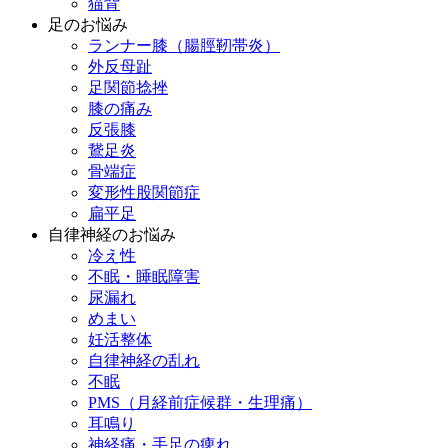
猫背
足のお悩み
ランナー膝（腸脛靭帯炎）
外反母趾
足関節捻挫
膝の痛み
反張膝
鵞足炎
骨端症
変形性股関節症
扁平足
自律神経のお悩み
冷え性
不眠・睡眠障害
尿漏れ
めまい
妊活整体
自律神経の乱れ
不眠
PMS（月経前症候群・生理痛）
耳鳴り
神経痛・手足の痺れ