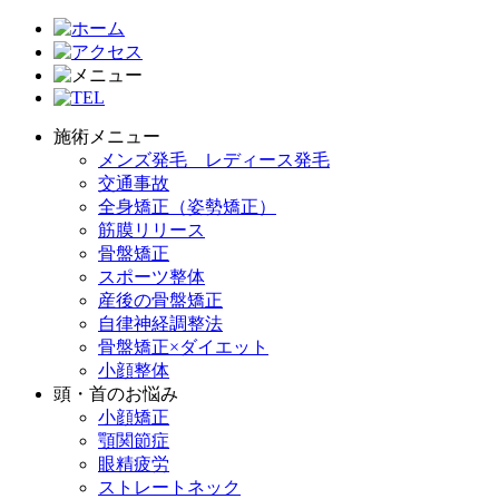
施術メニュー
メンズ発毛 レディース発毛
交通事故
全身矯正（姿勢矯正）
筋膜リリース
骨盤矯正
スポーツ整体
産後の骨盤矯正
自律神経調整法
骨盤矯正×ダイエット
小顔整体
頭・首のお悩み
小顔矯正
顎関節症
眼精疲労
ストレートネック