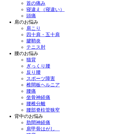
首の痛み
寝違え（寝違い）
頭痛
肩のお悩み
肩こり
四十肩・五十肩
腱鞘炎
テニス肘
腰のお悩み
猫背
ぎっくり腰
反り腰
スポーツ障害
椎間板ヘルニア
腰痛
坐骨神経痛
腰椎分離
腰部脊柱管狭窄
背中のお悩み
肋間神経痛
肩甲骨はがし