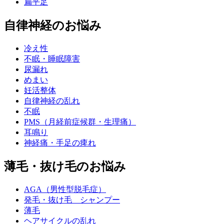
扁平足
自律神経のお悩み
冷え性
不眠・睡眠障害
尿漏れ
めまい
妊活整体
自律神経の乱れ
不眠
PMS（月経前症候群・生理痛）
耳鳴り
神経痛・手足の痺れ
薄毛・抜け毛のお悩み
AGA（男性型脱毛症）
発毛・抜け毛 シャンプー
薄毛
ヘアサイクルの乱れ