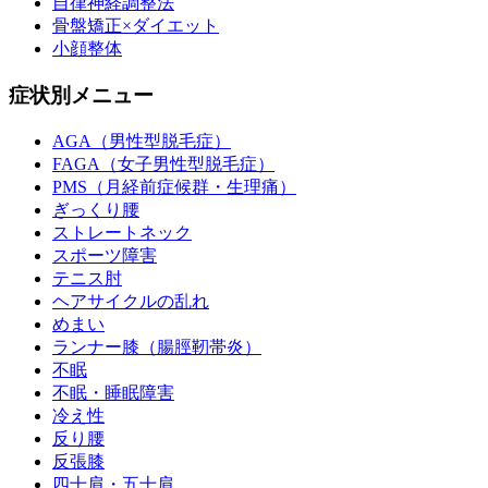
自律神経調整法
骨盤矯正×ダイエット
小顔整体
症状別メニュー
AGA（男性型脱毛症）
FAGA（女子男性型脱毛症）
PMS（月経前症候群・生理痛）
ぎっくり腰
ストレートネック
スポーツ障害
テニス肘
ヘアサイクルの乱れ
めまい
ランナー膝（腸脛靭帯炎）
不眠
不眠・睡眠障害
冷え性
反り腰
反張膝
四十肩・五十肩