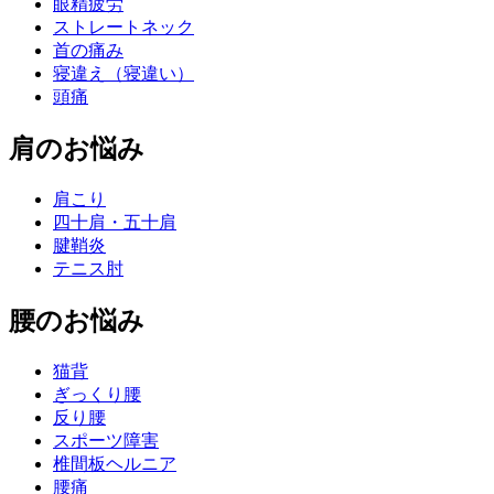
眼精疲労
ストレートネック
首の痛み
寝違え（寝違い）
頭痛
肩のお悩み
肩こり
四十肩・五十肩
腱鞘炎
テニス肘
腰のお悩み
猫背
ぎっくり腰
反り腰
スポーツ障害
椎間板ヘルニア
腰痛