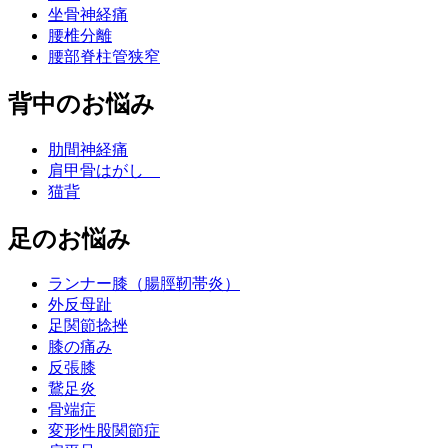
坐骨神経痛
腰椎分離
腰部脊柱管狭窄
背中のお悩み
肋間神経痛
肩甲骨はがし
猫背
足のお悩み
ランナー膝（腸脛靭帯炎）
外反母趾
足関節捻挫
膝の痛み
反張膝
鵞足炎
骨端症
変形性股関節症