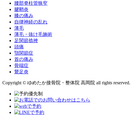
腰部脊柱管狭窄
腱鞘炎
膝の痛み
自律神経の乱れ
薄毛
薄毛・抜け毛施術
足関節捻挫
頭痛
顎関節症
首の痛み
骨端症
鵞足炎
Copyright © ゆめたか接骨院・整体院 高岡院 all rights reserved.