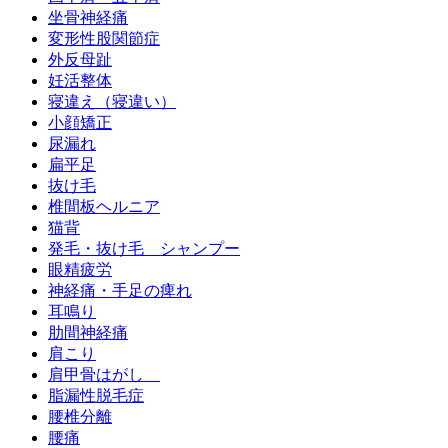
坐骨神経痛
変形性股関節症
外反母趾
妊活整体
寝違え（寝違い）
小顔矯正
尿漏れ
扁平足
抜け毛
椎間板ヘルニア
猫背
発毛・抜け毛 シャンプー
眼精疲労
神経痛・手足の痺れ
耳鳴り
肋間神経痛
肩こり
肩甲骨はがし
脂漏性脱毛症
腰椎分離
腰痛