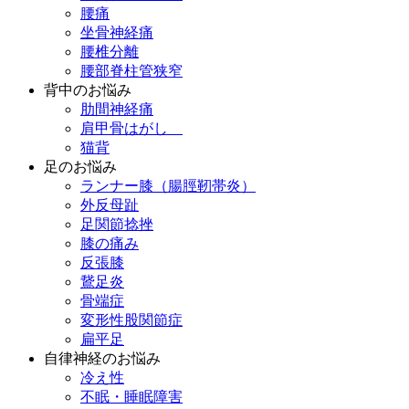
腰痛
坐骨神経痛
腰椎分離
腰部脊柱管狭窄
背中のお悩み
肋間神経痛
肩甲骨はがし
猫背
足のお悩み
ランナー膝（腸脛靭帯炎）
外反母趾
足関節捻挫
膝の痛み
反張膝
鵞足炎
骨端症
変形性股関節症
扁平足
自律神経のお悩み
冷え性
不眠・睡眠障害