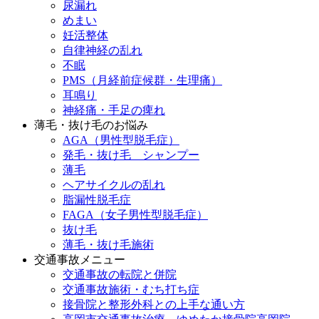
尿漏れ
めまい
妊活整体
自律神経の乱れ
不眠
PMS（月経前症候群・生理痛）
耳鳴り
神経痛・手足の痺れ
薄毛・抜け毛のお悩み
AGA（男性型脱毛症）
発毛・抜け毛 シャンプー
薄毛
ヘアサイクルの乱れ
脂漏性脱毛症
FAGA（女子男性型脱毛症）
抜け毛
薄毛・抜け毛施術
交通事故メニュー
交通事故の転院と併院
交通事故施術・むち打ち症
接骨院と整形外科との上手な通い方