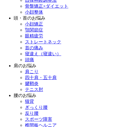
自律神経調整法
骨盤矯正×ダイエット
小顔整体
頭・首のお悩み
小顔矯正
顎関節症
眼精疲労
ストレートネック
首の痛み
寝違え（寝違い）
頭痛
肩のお悩み
肩こり
四十肩・五十肩
腱鞘炎
テニス肘
腰のお悩み
猫背
ぎっくり腰
反り腰
スポーツ障害
椎間板ヘルニア