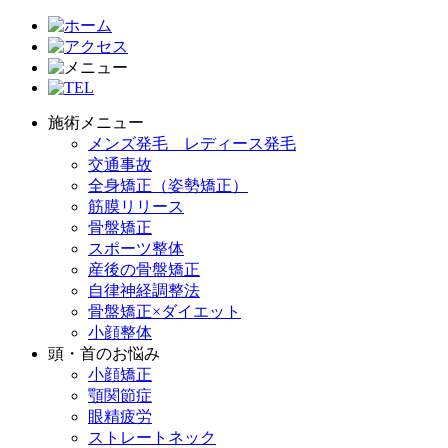
施術メニュー
メンズ発毛 レディース発毛
交通事故
全身矯正（姿勢矯正）
筋膜リリース
骨盤矯正
スポーツ整体
産後の骨盤矯正
自律神経調整法
骨盤矯正×ダイエット
小顔整体
頭・首のお悩み
小顔矯正
顎関節症
眼精疲労
ストレートネック