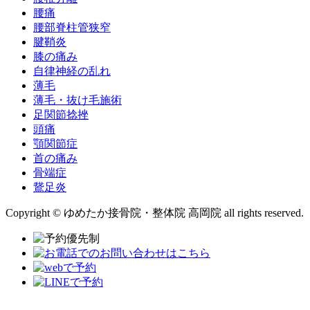
腰痛
腰部脊柱管狭窄
腱鞘炎
膝の痛み
自律神経の乱れ
薄毛
薄毛・抜け毛施術
足関節捻挫
頭痛
顎関節症
首の痛み
骨端症
鵞足炎
Copyright © ゆめたか接骨院・整体院 高岡院 all rights reserved.