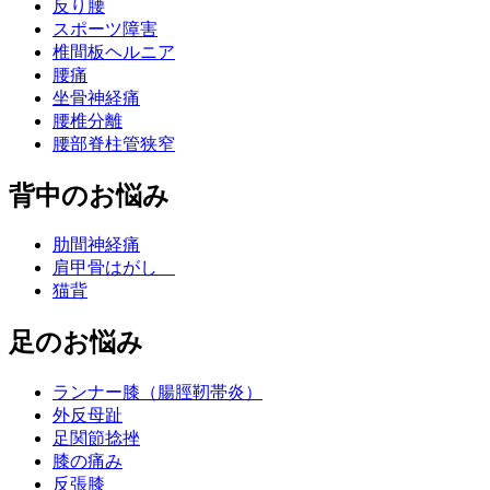
反り腰
スポーツ障害
椎間板ヘルニア
腰痛
坐骨神経痛
腰椎分離
腰部脊柱管狭窄
背中のお悩み
肋間神経痛
肩甲骨はがし
猫背
足のお悩み
ランナー膝（腸脛靭帯炎）
外反母趾
足関節捻挫
膝の痛み
反張膝