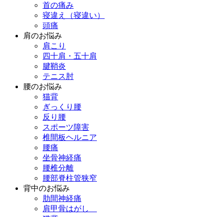
首の痛み
寝違え（寝違い）
頭痛
肩のお悩み
肩こり
四十肩・五十肩
腱鞘炎
テニス肘
腰のお悩み
猫背
ぎっくり腰
反り腰
スポーツ障害
椎間板ヘルニア
腰痛
坐骨神経痛
腰椎分離
腰部脊柱管狭窄
背中のお悩み
肋間神経痛
肩甲骨はがし