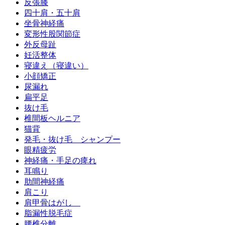
反張膝
四十肩・五十肩
坐骨神経痛
変形性股関節症
外反母趾
妊活整体
寝違え（寝違い）
小顔矯正
尿漏れ
扁平足
抜け毛
椎間板ヘルニア
猫背
発毛・抜け毛 シャンプー
眼精疲労
神経痛・手足の痺れ
耳鳴り
肋間神経痛
肩こり
肩甲骨はがし
脂漏性脱毛症
腰椎分離