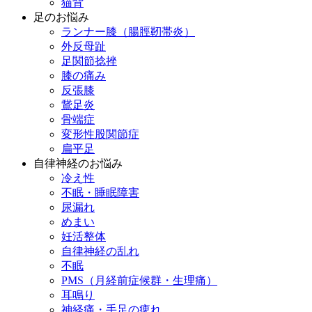
猫背
足のお悩み
ランナー膝（腸脛靭帯炎）
外反母趾
足関節捻挫
膝の痛み
反張膝
鵞足炎
骨端症
変形性股関節症
扁平足
自律神経のお悩み
冷え性
不眠・睡眠障害
尿漏れ
めまい
妊活整体
自律神経の乱れ
不眠
PMS（月経前症候群・生理痛）
耳鳴り
神経痛・手足の痺れ