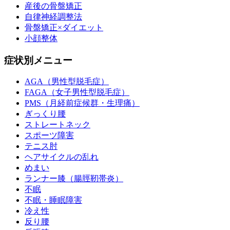
産後の骨盤矯正
自律神経調整法
骨盤矯正×ダイエット
小顔整体
症状別メニュー
AGA（男性型脱毛症）
FAGA（女子男性型脱毛症）
PMS（月経前症候群・生理痛）
ぎっくり腰
ストレートネック
スポーツ障害
テニス肘
ヘアサイクルの乱れ
めまい
ランナー膝（腸脛靭帯炎）
不眠
不眠・睡眠障害
冷え性
反り腰