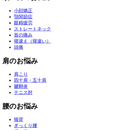
小顔矯正
顎関節症
眼精疲労
ストレートネック
首の痛み
寝違え（寝違い）
頭痛
肩のお悩み
肩こり
四十肩・五十肩
腱鞘炎
テニス肘
腰のお悩み
猫背
ぎっくり腰