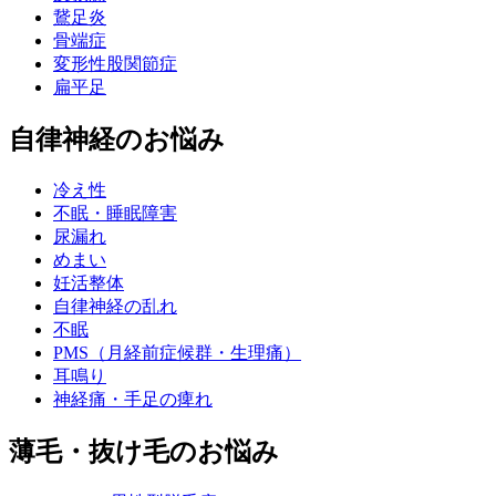
鵞足炎
骨端症
変形性股関節症
扁平足
自律神経のお悩み
冷え性
不眠・睡眠障害
尿漏れ
めまい
妊活整体
自律神経の乱れ
不眠
PMS（月経前症候群・生理痛）
耳鳴り
神経痛・手足の痺れ
薄毛・抜け毛のお悩み