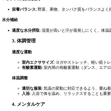
栄養バランス
: 野菜、果物、タンパク質をバランスよ
水分補給
適度な水分摂取
: 湿度が高いと汗が蒸発しにくく、体
3. 体調管理
適度な運動
室内エクササイズ
: ヨガやストレッチ、軽い筋ト
有酸素運動
: 室内用の有酸素運動（ダンス、エア
体温調整
適切な服装
: 気温の変動に対応できるよう、重ね
入浴
: 入浴で体を温め、リラックスすることも重
4. メンタルケア