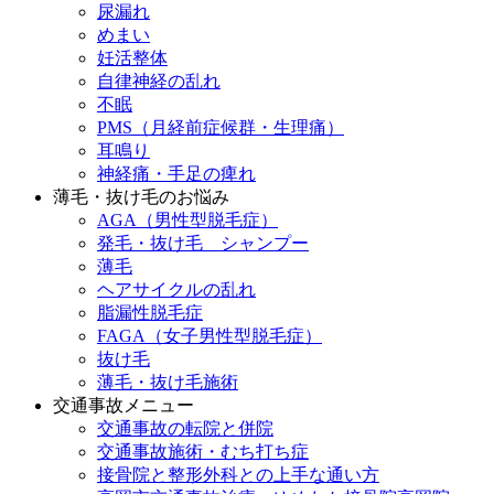
尿漏れ
めまい
妊活整体
自律神経の乱れ
不眠
PMS（月経前症候群・生理痛）
耳鳴り
神経痛・手足の痺れ
薄毛・抜け毛のお悩み
AGA（男性型脱毛症）
発毛・抜け毛 シャンプー
薄毛
ヘアサイクルの乱れ
脂漏性脱毛症
FAGA（女子男性型脱毛症）
抜け毛
薄毛・抜け毛施術
交通事故メニュー
交通事故の転院と併院
交通事故施術・むち打ち症
接骨院と整形外科との上手な通い方