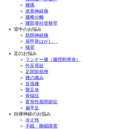
腰痛
坐骨神経痛
腰椎分離
腰部脊柱管狭窄
背中のお悩み
肋間神経痛
肩甲骨はがし
猫背
足のお悩み
ランナー膝（腸脛靭帯炎）
外反母趾
足関節捻挫
膝の痛み
反張膝
鵞足炎
骨端症
変形性股関節症
扁平足
自律神経のお悩み
冷え性
不眠・睡眠障害