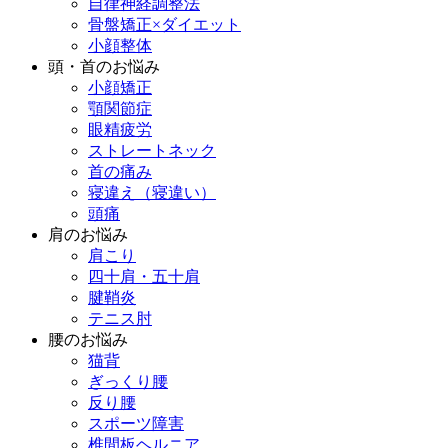
自律神経調整法
骨盤矯正×ダイエット
小顔整体
頭・首のお悩み
小顔矯正
顎関節症
眼精疲労
ストレートネック
首の痛み
寝違え（寝違い）
頭痛
肩のお悩み
肩こり
四十肩・五十肩
腱鞘炎
テニス肘
腰のお悩み
猫背
ぎっくり腰
反り腰
スポーツ障害
椎間板ヘルニア