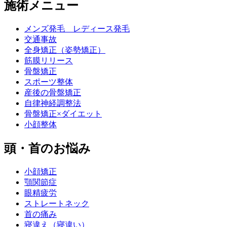
施術メニュー
メンズ発毛 レディース発毛
交通事故
全身矯正（姿勢矯正）
筋膜リリース
骨盤矯正
スポーツ整体
産後の骨盤矯正
自律神経調整法
骨盤矯正×ダイエット
小顔整体
頭・首のお悩み
小顔矯正
顎関節症
眼精疲労
ストレートネック
首の痛み
寝違え（寝違い）