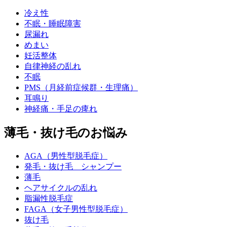
冷え性
不眠・睡眠障害
尿漏れ
めまい
妊活整体
自律神経の乱れ
不眠
PMS（月経前症候群・生理痛）
耳鳴り
神経痛・手足の痺れ
薄毛・抜け毛のお悩み
AGA（男性型脱毛症）
発毛・抜け毛 シャンプー
薄毛
ヘアサイクルの乱れ
脂漏性脱毛症
FAGA（女子男性型脱毛症）
抜け毛