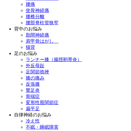
腰痛
坐骨神経痛
腰椎分離
腰部脊柱管狭窄
背中のお悩み
肋間神経痛
肩甲骨はがし
猫背
足のお悩み
ランナー膝（腸脛靭帯炎）
外反母趾
足関節捻挫
膝の痛み
反張膝
鵞足炎
骨端症
変形性股関節症
扁平足
自律神経のお悩み
冷え性
不眠・睡眠障害