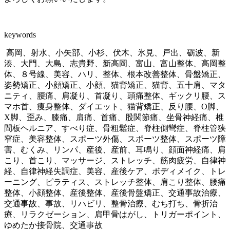
keywords
高岡、射水、小矢部、小杉、伏木、氷見、戸出、砺波、新
湊、大門、大島、志貴野、新高岡、富山、富山整体、高岡整
体、８号線、美容、ハリ、整体、根本改善整体、骨盤矯正、
姿勢矯正、小顔矯正、小顔、猫背矯正、猫背、五十肩、マタ
ニティ、腰痛、肩凝り、首凝り、頭痛整体、ギックリ腰、ス
マホ首、痩身整体、ダイエット、猫背矯正、反り腰、O脚、
X脚、歪み、膝痛、肩痛、首痛、股関節痛、坐骨神経痛、椎
間板ヘルニア、すべり症、骨粗鬆症、脊柱側彎症、脊柱管狭
窄症、美容整体、スポーツ外傷、スポーツ整体、スポーツ障
害、むくみ、リンパ、産後、産前、耳鳴り、顔面神経痛、肩
こり、首こり、マッサージ、ストレッチ、筋肉疲労、自律神
経、自律神経失調症、美容、産後ケア、ボディメイク、トレ
ーニング、ピラティス、ストレッチ整体、肩こり整体、腰痛
整体、小顔整体、産後整体、産後骨盤矯正、交通事故治療、
交通事故、事故、リハビリ、整骨治療、むち打ち、骨折治
療、リラクゼーション、肩甲骨はがし、トリガーポイント、
ゆめたか接骨院、交通事故