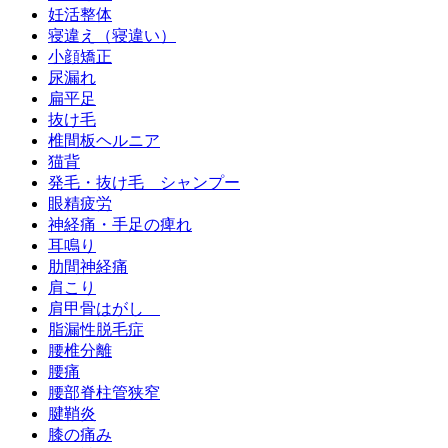
妊活整体
寝違え（寝違い）
小顔矯正
尿漏れ
扁平足
抜け毛
椎間板ヘルニア
猫背
発毛・抜け毛 シャンプー
眼精疲労
神経痛・手足の痺れ
耳鳴り
肋間神経痛
肩こり
肩甲骨はがし
脂漏性脱毛症
腰椎分離
腰痛
腰部脊柱管狭窄
腱鞘炎
膝の痛み