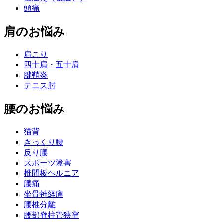
頭痛
肩のお悩み
肩こり
四十肩・五十肩
腱鞘炎
テニス肘
腰のお悩み
猫背
ぎっくり腰
反り腰
スポーツ障害
椎間板ヘルニア
腰痛
坐骨神経痛
腰椎分離
腰部脊柱管狭窄