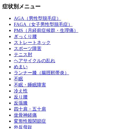
症状別メニュー
AGA（男性型脱毛症）
FAGA（女子男性型脱毛症）
PMS（月経前症候群・生理痛）
ぎっくり腰
ストレートネック
スポーツ障害
テニス肘
ヘアサイクルの乱れ
めまい
ランナー膝（腸脛靭帯炎）
不眠
不眠・睡眠障害
冷え性
反り腰
反張膝
四十肩・五十肩
坐骨神経痛
変形性股関節症
外反母趾