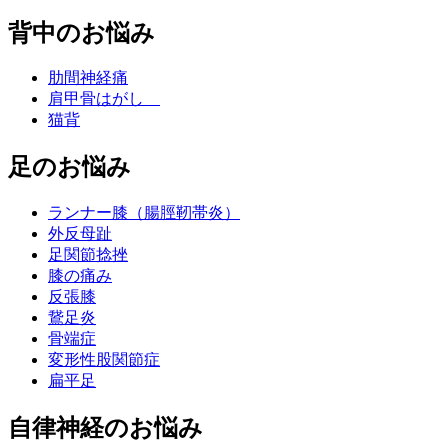
背中のお悩み
肋間神経痛
肩甲骨はがし
猫背
足のお悩み
ランナー膝（腸脛靭帯炎）
外反母趾
足関節捻挫
膝の痛み
反張膝
鵞足炎
骨端症
変形性股関節症
扁平足
自律神経のお悩み