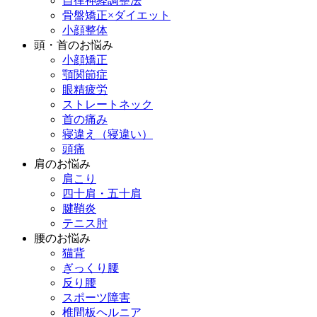
自律神経調整法
骨盤矯正×ダイエット
小顔整体
頭・首のお悩み
小顔矯正
顎関節症
眼精疲労
ストレートネック
首の痛み
寝違え（寝違い）
頭痛
肩のお悩み
肩こり
四十肩・五十肩
腱鞘炎
テニス肘
腰のお悩み
猫背
ぎっくり腰
反り腰
スポーツ障害
椎間板ヘルニア