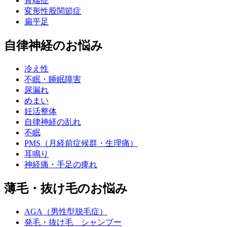
骨端症
変形性股関節症
扁平足
自律神経のお悩み
冷え性
不眠・睡眠障害
尿漏れ
めまい
妊活整体
自律神経の乱れ
不眠
PMS（月経前症候群・生理痛）
耳鳴り
神経痛・手足の痺れ
薄毛・抜け毛のお悩み
AGA（男性型脱毛症）
発毛・抜け毛 シャンプー