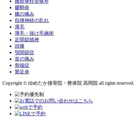
腰部脊柱管狭窄
腱鞘炎
膝の痛み
自律神経の乱れ
薄毛
薄毛・抜け毛施術
足関節捻挫
頭痛
顎関節症
首の痛み
骨端症
鵞足炎
Copyright © ゆめたか接骨院・整体院 高岡院 all rights reserved.