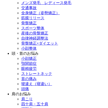
メンズ発毛 レディース発毛
交通事故
全身矯正（姿勢矯正）
筋膜リリース
骨盤矯正
スポーツ整体
産後の骨盤矯正
自律神経調整法
骨盤矯正×ダイエット
小顔整体
頭・首のお悩み
小顔矯正
顎関節症
眼精疲労
ストレートネック
首の痛み
寝違え（寝違い）
頭痛
肩のお悩み
肩こり
四十肩・五十肩