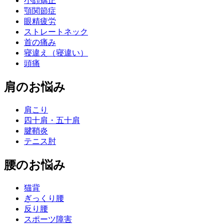
小顔矯正
顎関節症
眼精疲労
ストレートネック
首の痛み
寝違え（寝違い）
頭痛
肩のお悩み
肩こり
四十肩・五十肩
腱鞘炎
テニス肘
腰のお悩み
猫背
ぎっくり腰
反り腰
スポーツ障害