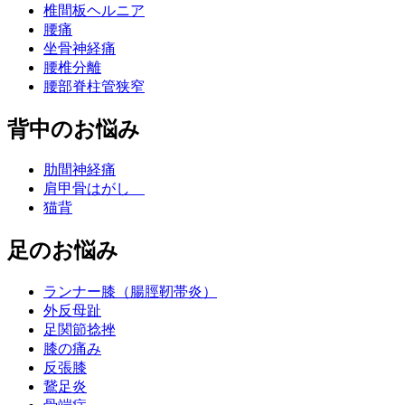
椎間板ヘルニア
腰痛
坐骨神経痛
腰椎分離
腰部脊柱管狭窄
背中のお悩み
肋間神経痛
肩甲骨はがし
猫背
足のお悩み
ランナー膝（腸脛靭帯炎）
外反母趾
足関節捻挫
膝の痛み
反張膝
鵞足炎