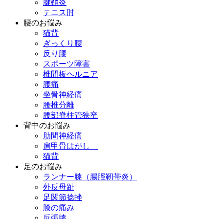
腱鞘炎
テニス肘
腰のお悩み
猫背
ぎっくり腰
反り腰
スポーツ障害
椎間板ヘルニア
腰痛
坐骨神経痛
腰椎分離
腰部脊柱管狭窄
背中のお悩み
肋間神経痛
肩甲骨はがし
猫背
足のお悩み
ランナー膝（腸脛靭帯炎）
外反母趾
足関節捻挫
膝の痛み
反張膝