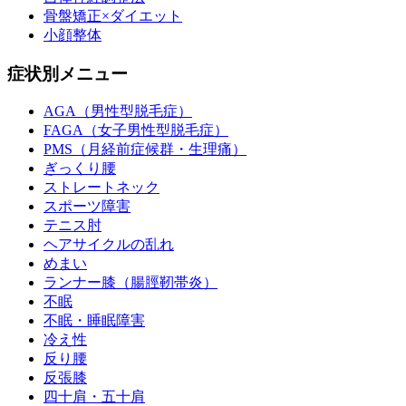
骨盤矯正×ダイエット
小顔整体
症状別メニュー
AGA（男性型脱毛症）
FAGA（女子男性型脱毛症）
PMS（月経前症候群・生理痛）
ぎっくり腰
ストレートネック
スポーツ障害
テニス肘
ヘアサイクルの乱れ
めまい
ランナー膝（腸脛靭帯炎）
不眠
不眠・睡眠障害
冷え性
反り腰
反張膝
四十肩・五十肩