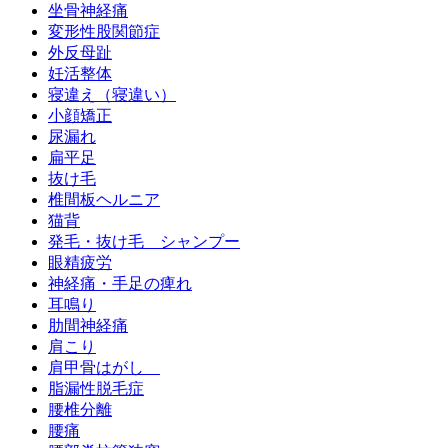
坐骨神経痛
変形性股関節症
外反母趾
妊活整体
寝違え（寝違い）
小顔矯正
尿漏れ
扁平足
抜け毛
椎間板ヘルニア
猫背
発毛・抜け毛 シャンプー
眼精疲労
神経痛・手足の痺れ
耳鳴り
肋間神経痛
肩こり
肩甲骨はがし
脂漏性脱毛症
腰椎分離
腰痛