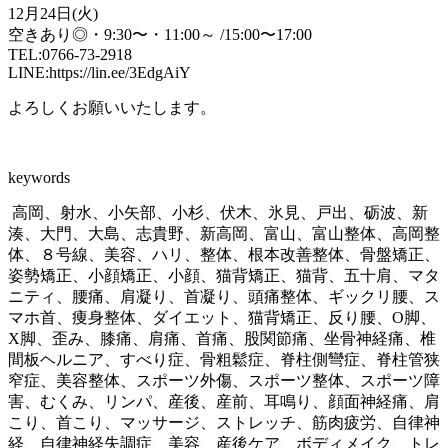
12月24日(火)
空きあり◎・9:30〜・11:00～ /15:00〜17:00
TEL:0766-73-2918
LINE:https://lin.ee/3EdgAiY
よろしくお願いいたします。
keywords
高岡、射水、小矢部、小杉、伏木、氷見、戸出、砺波、新
湊、大門、大島、志貴野、新高岡、富山、富山整体、高岡整
体、８号線、美容、ハリ、整体、根本改善整体、骨盤矯正、
姿勢矯正、小顔矯正、小顔、猫背矯正、猫背、五十肩、マタ
ニティ、腰痛、肩凝り、首凝り、頭痛整体、ギックリ腰、ス
マホ首、痩身整体、ダイエット、猫背矯正、反り腰、O脚、
X脚、歪み、膝痛、肩痛、首痛、股関節痛、坐骨神経痛、椎
間板ヘルニア、すべり症、骨粗鬆症、脊柱側彎症、脊柱管狭
窄症、美容整体、スポーツ外傷、スポーツ整体、スポーツ障
害、むくみ、リンパ、産後、産前、耳鳴り、顔面神経痛、肩
こり、首こり、マッサージ、ストレッチ、筋肉疲労、自律神
経、自律神経失調症、美容、産後ケア、ボディメイク、トレ