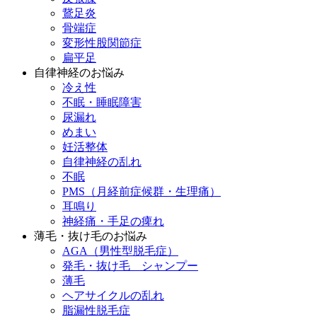
鵞足炎
骨端症
変形性股関節症
扁平足
自律神経のお悩み
冷え性
不眠・睡眠障害
尿漏れ
めまい
妊活整体
自律神経の乱れ
不眠
PMS（月経前症候群・生理痛）
耳鳴り
神経痛・手足の痺れ
薄毛・抜け毛のお悩み
AGA（男性型脱毛症）
発毛・抜け毛 シャンプー
薄毛
ヘアサイクルの乱れ
脂漏性脱毛症