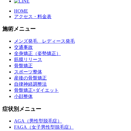
HOME
アクセス・料金表
施術メニュー
メンズ発毛 レディース発毛
交通事故
全身矯正（姿勢矯正）
筋膜リリース
骨盤矯正
スポーツ整体
産後の骨盤矯正
自律神経調整法
骨盤矯正×ダイエット
小顔整体
症状別メニュー
AGA（男性型脱毛症）
FAGA（女子男性型脱毛症）