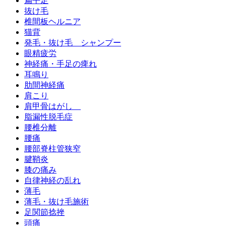
扁平足
抜け毛
椎間板ヘルニア
猫背
発毛・抜け毛 シャンプー
眼精疲労
神経痛・手足の痺れ
耳鳴り
肋間神経痛
肩こり
肩甲骨はがし
脂漏性脱毛症
腰椎分離
腰痛
腰部脊柱管狭窄
腱鞘炎
膝の痛み
自律神経の乱れ
薄毛
薄毛・抜け毛施術
足関節捻挫
頭痛