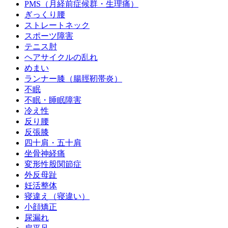
PMS（月経前症候群・生理痛）
ぎっくり腰
ストレートネック
スポーツ障害
テニス肘
ヘアサイクルの乱れ
めまい
ランナー膝（腸脛靭帯炎）
不眠
不眠・睡眠障害
冷え性
反り腰
反張膝
四十肩・五十肩
坐骨神経痛
変形性股関節症
外反母趾
妊活整体
寝違え（寝違い）
小顔矯正
尿漏れ