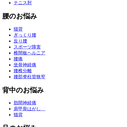
テニス肘
腰のお悩み
猫背
ぎっくり腰
反り腰
スポーツ障害
椎間板ヘルニア
腰痛
坐骨神経痛
腰椎分離
腰部脊柱管狭窄
背中のお悩み
肋間神経痛
肩甲骨はがし
猫背