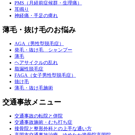
PMS（月経前症候群・生理痛）
耳鳴り
神経痛・手足の痺れ
薄毛・抜け毛のお悩み
AGA（男性型脱毛症）
発毛・抜け毛 シャンプー
薄毛
ヘアサイクルの乱れ
脂漏性脱毛症
FAGA（女子男性型脱毛症）
抜け毛
薄毛・抜け毛施術
交通事故メニュー
交通事故の転院と併院
交通事故施術・むち打ち症
接骨院と整形外科との上手な通い方
高岡市交通事故治療 ゆめたか接骨院高岡院