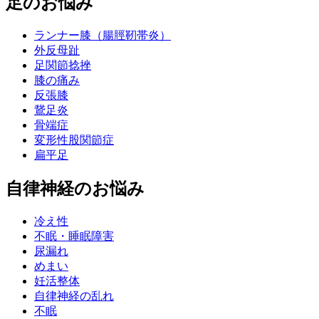
足のお悩み
ランナー膝（腸脛靭帯炎）
外反母趾
足関節捻挫
膝の痛み
反張膝
鵞足炎
骨端症
変形性股関節症
扁平足
自律神経のお悩み
冷え性
不眠・睡眠障害
尿漏れ
めまい
妊活整体
自律神経の乱れ
不眠