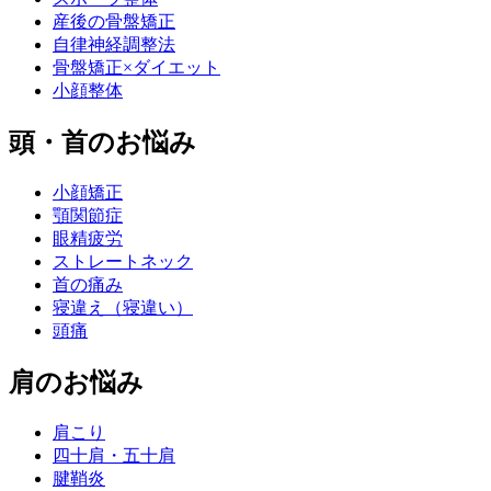
産後の骨盤矯正
自律神経調整法
骨盤矯正×ダイエット
小顔整体
頭・首のお悩み
小顔矯正
顎関節症
眼精疲労
ストレートネック
首の痛み
寝違え（寝違い）
頭痛
肩のお悩み
肩こり
四十肩・五十肩
腱鞘炎