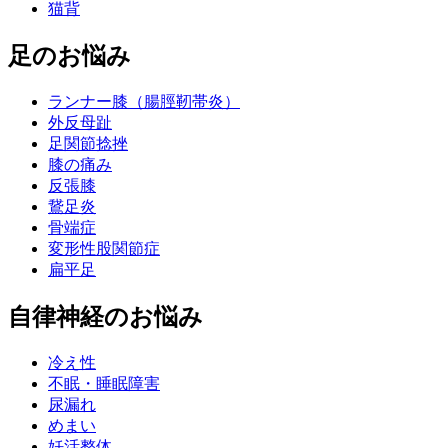
猫背
足のお悩み
ランナー膝（腸脛靭帯炎）
外反母趾
足関節捻挫
膝の痛み
反張膝
鵞足炎
骨端症
変形性股関節症
扁平足
自律神経のお悩み
冷え性
不眠・睡眠障害
尿漏れ
めまい
妊活整体