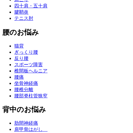
四十肩・五十肩
腱鞘炎
テニス肘
腰のお悩み
猫背
ぎっくり腰
反り腰
スポーツ障害
椎間板ヘルニア
腰痛
坐骨神経痛
腰椎分離
腰部脊柱管狭窄
背中のお悩み
肋間神経痛
肩甲骨はがし