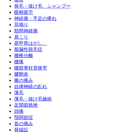
発毛・抜け毛 シャンプー
眼精疲労
神経痛・手足の痺れ
耳鳴り
肋間神経痛
肩こり
肩甲骨はがし
脂漏性脱毛症
腰椎分離
腰痛
腰部脊柱管狭窄
腱鞘炎
膝の痛み
自律神経の乱れ
薄毛
薄毛・抜け毛施術
足関節捻挫
頭痛
顎関節症
首の痛み
骨端症