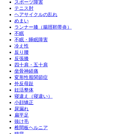
スポーツ障害
テニス肘
ヘアサイクルの乱れ
めまい
ランナー膝（腸脛靭帯炎）
不眠
不眠・睡眠障害
冷え性
反り腰
反張膝
四十肩・五十肩
坐骨神経痛
変形性股関節症
外反母趾
妊活整体
寝違え（寝違い）
小顔矯正
尿漏れ
扁平足
抜け毛
椎間板ヘルニア
猫背