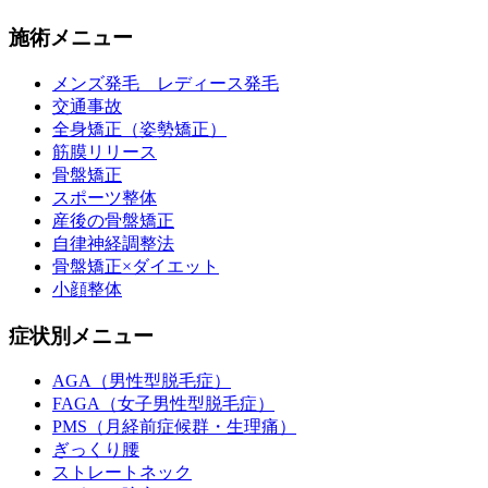
施術メニュー
メンズ発毛 レディース発毛
交通事故
全身矯正（姿勢矯正）
筋膜リリース
骨盤矯正
スポーツ整体
産後の骨盤矯正
自律神経調整法
骨盤矯正×ダイエット
小顔整体
症状別メニュー
AGA（男性型脱毛症）
FAGA（女子男性型脱毛症）
PMS（月経前症候群・生理痛）
ぎっくり腰
ストレートネック