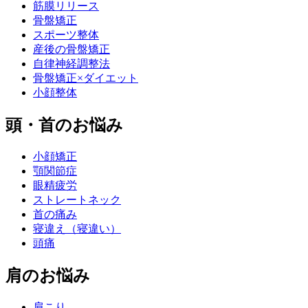
筋膜リリース
骨盤矯正
スポーツ整体
産後の骨盤矯正
自律神経調整法
骨盤矯正×ダイエット
小顔整体
頭・首のお悩み
小顔矯正
顎関節症
眼精疲労
ストレートネック
首の痛み
寝違え（寝違い）
頭痛
肩のお悩み
肩こり