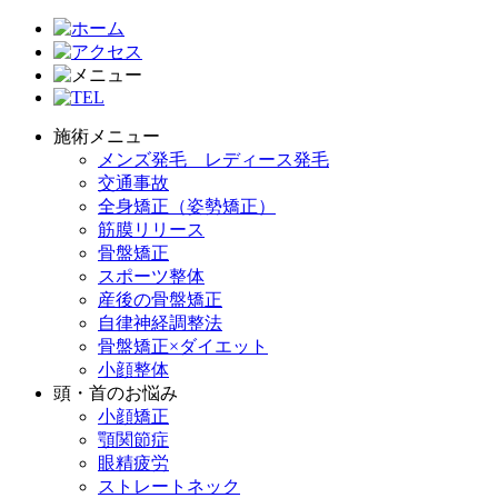
施術メニュー
メンズ発毛 レディース発毛
交通事故
全身矯正（姿勢矯正）
筋膜リリース
骨盤矯正
スポーツ整体
産後の骨盤矯正
自律神経調整法
骨盤矯正×ダイエット
小顔整体
頭・首のお悩み
小顔矯正
顎関節症
眼精疲労
ストレートネック