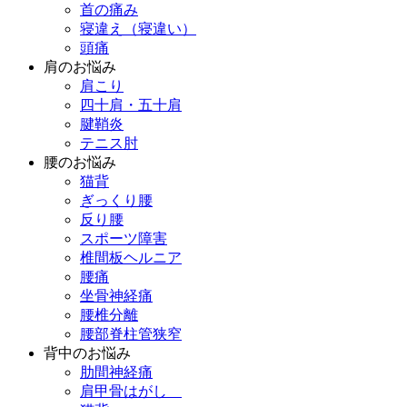
首の痛み
寝違え（寝違い）
頭痛
肩のお悩み
肩こり
四十肩・五十肩
腱鞘炎
テニス肘
腰のお悩み
猫背
ぎっくり腰
反り腰
スポーツ障害
椎間板ヘルニア
腰痛
坐骨神経痛
腰椎分離
腰部脊柱管狭窄
背中のお悩み
肋間神経痛
肩甲骨はがし