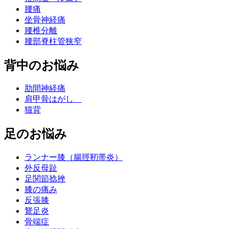
腰痛
坐骨神経痛
腰椎分離
腰部脊柱管狭窄
背中のお悩み
肋間神経痛
肩甲骨はがし
猫背
足のお悩み
ランナー膝（腸脛靭帯炎）
外反母趾
足関節捻挫
膝の痛み
反張膝
鵞足炎
骨端症