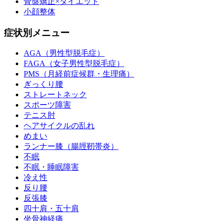
骨盤矯正×ダイエット
小顔整体
症状別メニュー
AGA（男性型脱毛症）
FAGA（女子男性型脱毛症）
PMS（月経前症候群・生理痛）
ぎっくり腰
ストレートネック
スポーツ障害
テニス肘
ヘアサイクルの乱れ
めまい
ランナー膝（腸脛靭帯炎）
不眠
不眠・睡眠障害
冷え性
反り腰
反張膝
四十肩・五十肩
坐骨神経痛