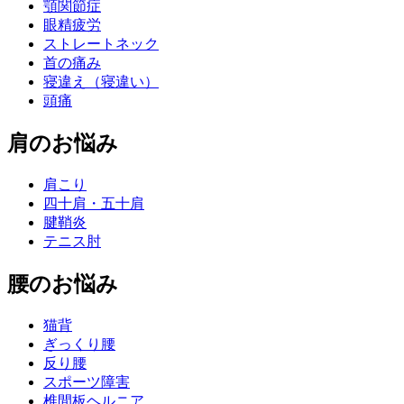
顎関節症
眼精疲労
ストレートネック
首の痛み
寝違え（寝違い）
頭痛
肩のお悩み
肩こり
四十肩・五十肩
腱鞘炎
テニス肘
腰のお悩み
猫背
ぎっくり腰
反り腰
スポーツ障害
椎間板ヘルニア