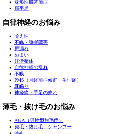
変形性股関節症
扁平足
自律神経のお悩み
冷え性
不眠・睡眠障害
尿漏れ
めまい
妊活整体
自律神経の乱れ
不眠
PMS（月経前症候群・生理痛）
耳鳴り
神経痛・手足の痺れ
薄毛・抜け毛のお悩み
AGA（男性型脱毛症）
発毛・抜け毛 シャンプー
薄毛