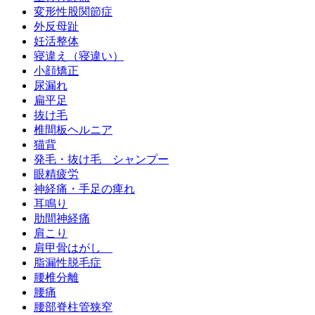
変形性股関節症
外反母趾
妊活整体
寝違え（寝違い）
小顔矯正
尿漏れ
扁平足
抜け毛
椎間板ヘルニア
猫背
発毛・抜け毛 シャンプー
眼精疲労
神経痛・手足の痺れ
耳鳴り
肋間神経痛
肩こり
肩甲骨はがし
脂漏性脱毛症
腰椎分離
腰痛
腰部脊柱管狭窄