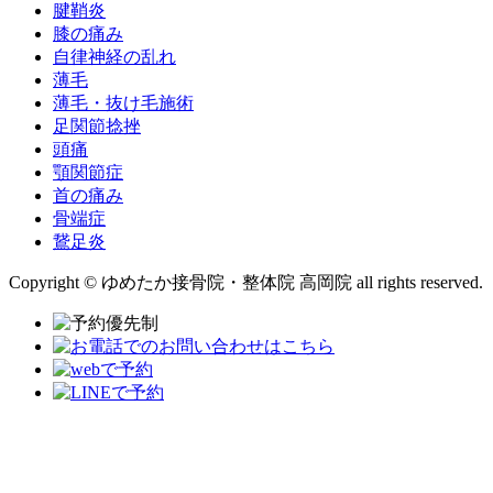
腱鞘炎
膝の痛み
自律神経の乱れ
薄毛
薄毛・抜け毛施術
足関節捻挫
頭痛
顎関節症
首の痛み
骨端症
鵞足炎
Copyright © ゆめたか接骨院・整体院 高岡院 all rights reserved.