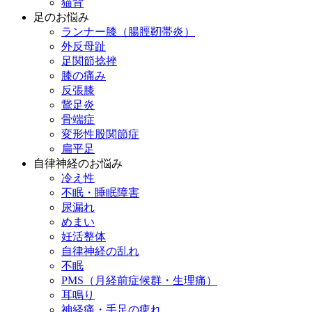
猫背
足のお悩み
ランナー膝（腸脛靭帯炎）
外反母趾
足関節捻挫
膝の痛み
反張膝
鵞足炎
骨端症
変形性股関節症
扁平足
自律神経のお悩み
冷え性
不眠・睡眠障害
尿漏れ
めまい
妊活整体
自律神経の乱れ
不眠
PMS（月経前症候群・生理痛）
耳鳴り
神経痛・手足の痺れ