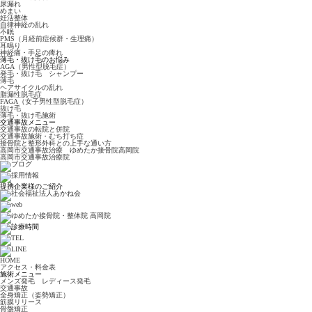
尿漏れ
めまい
妊活整体
自律神経の乱れ
不眠
PMS（月経前症候群・生理痛）
耳鳴り
神経痛・手足の痺れ
薄毛・抜け毛のお悩み
AGA（男性型脱毛症）
発毛・抜け毛 シャンプー
薄毛
ヘアサイクルの乱れ
脂漏性脱毛症
FAGA（女子男性型脱毛症）
抜け毛
薄毛・抜け毛施術
交通事故メニュー
交通事故の転院と併院
交通事故施術・むち打ち症
接骨院と整形外科との上手な通い方
高岡市交通事故治療 ゆめたか接骨院高岡院
高岡市交通事故治療院
提携企業様のご紹介
HOME
アクセス・料金表
施術メニュー
メンズ発毛 レディース発毛
交通事故
全身矯正（姿勢矯正）
筋膜リリース
骨盤矯正