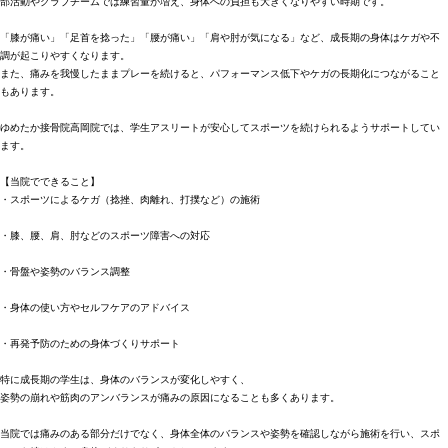
部活動やクラブチームでは練習量が増え、身体への負担も大きくなりやすい時期です。
「膝が痛い」「足首を捻った」「腰が痛い」「肩や肘が気になる」など、成長期の身体はケガや不
調が起こりやすくなります。
また、痛みを我慢したままプレーを続けると、パフォーマンス低下やケガの長期化につながること
もあります。
ゆめたか接骨院高岡院では、学生アスリートが安心してスポーツを続けられるようサポートしてい
ます。
【当院でできること】
・スポーツによるケガ（捻挫、肉離れ、打撲など）の施術
・膝、腰、肩、肘などのスポーツ障害への対応
・骨盤や姿勢のバランス調整
・身体の使い方やセルフケアのアドバイス
・再発予防のための身体づくりサポート
特に成長期の学生は、身体のバランスが変化しやすく、
姿勢の崩れや筋肉のアンバランスが痛みの原因になることも多くあります。
当院では痛みのある部分だけでなく、身体全体のバランスや姿勢を確認しながら施術を行い、スポ