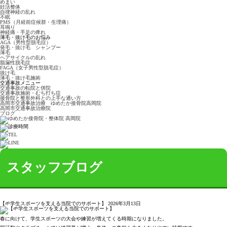
めまい
妊活整体
自律神経の乱れ
不眠
PMS（月経前症候群・生理痛）
耳鳴り
神経痛・手足の痺れ
薄毛・抜け毛のお悩み
AGA（男性型脱毛症）
発毛・抜け毛 シャンプー
薄毛
ヘアサイクルの乱れ
脂漏性脱毛症
FAGA（女子男性型脱毛症）
抜け毛
薄毛・抜け毛施術
交通事故メニュー
交通事故の転院と併院
交通事故施術・むち打ち症
接骨院と整形外科との上手な通い方
高岡市交通事故治療 ゆめたか接骨院高岡院
高岡市交通事故治療院
ブログ
スタッフブログ
【🌱学生スポーツを支える当院でのサポート】
2026年3月13日
春に向けて、学生スポーツの大会や練習が増えてくる時期になりました。