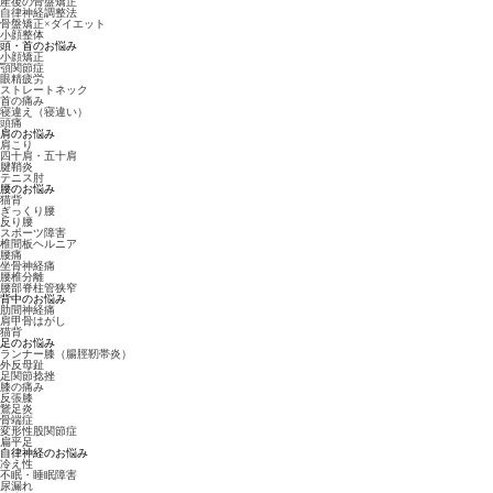
産後の骨盤矯正
自律神経調整法
骨盤矯正×ダイエット
小顔整体
頭・首のお悩み
小顔矯正
顎関節症
眼精疲労
ストレートネック
首の痛み
寝違え（寝違い）
頭痛
肩のお悩み
肩こり
四十肩・五十肩
腱鞘炎
テニス肘
腰のお悩み
猫背
ぎっくり腰
反り腰
スポーツ障害
椎間板ヘルニア
腰痛
坐骨神経痛
腰椎分離
腰部脊柱管狭窄
背中のお悩み
肋間神経痛
肩甲骨はがし
猫背
足のお悩み
ランナー膝（腸脛靭帯炎）
外反母趾
足関節捻挫
膝の痛み
反張膝
鵞足炎
骨端症
変形性股関節症
扁平足
自律神経のお悩み
冷え性
不眠・睡眠障害
尿漏れ