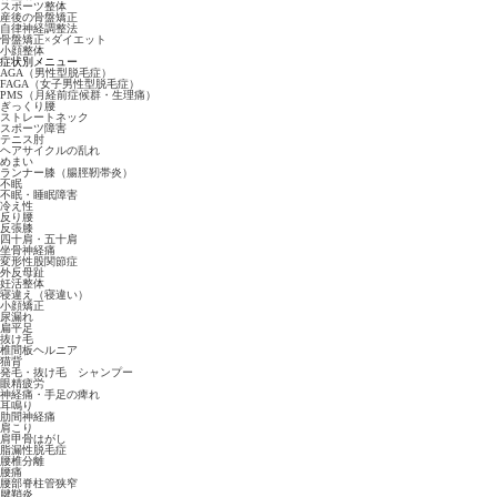
スポーツ整体
産後の骨盤矯正
自律神経調整法
骨盤矯正×ダイエット
小顔整体
症状別メニュー
AGA（男性型脱毛症）
FAGA（女子男性型脱毛症）
PMS（月経前症候群・生理痛）
ぎっくり腰
ストレートネック
スポーツ障害
テニス肘
ヘアサイクルの乱れ
めまい
ランナー膝（腸脛靭帯炎）
不眠
不眠・睡眠障害
冷え性
反り腰
反張膝
四十肩・五十肩
坐骨神経痛
変形性股関節症
外反母趾
妊活整体
寝違え（寝違い）
小顔矯正
尿漏れ
扁平足
抜け毛
椎間板ヘルニア
猫背
発毛・抜け毛 シャンプー
眼精疲労
神経痛・手足の痺れ
耳鳴り
肋間神経痛
肩こり
肩甲骨はがし
脂漏性脱毛症
腰椎分離
腰痛
腰部脊柱管狭窄
腱鞘炎