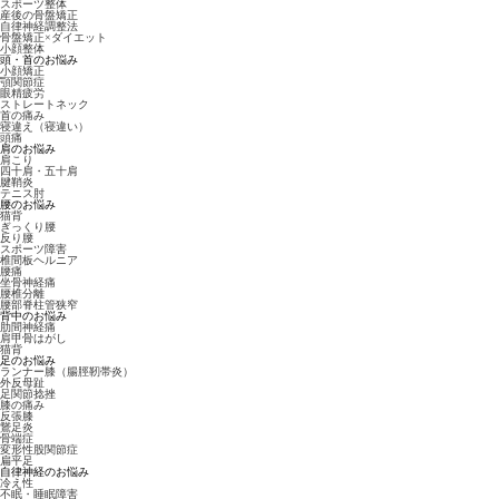
スポーツ整体
産後の骨盤矯正
自律神経調整法
骨盤矯正×ダイエット
小顔整体
頭・首のお悩み
小顔矯正
顎関節症
眼精疲労
ストレートネック
首の痛み
寝違え（寝違い）
頭痛
肩のお悩み
肩こり
四十肩・五十肩
腱鞘炎
テニス肘
腰のお悩み
猫背
ぎっくり腰
反り腰
スポーツ障害
椎間板ヘルニア
腰痛
坐骨神経痛
腰椎分離
腰部脊柱管狭窄
背中のお悩み
肋間神経痛
肩甲骨はがし
猫背
足のお悩み
ランナー膝（腸脛靭帯炎）
外反母趾
足関節捻挫
膝の痛み
反張膝
鵞足炎
骨端症
変形性股関節症
扁平足
自律神経のお悩み
冷え性
不眠・睡眠障害