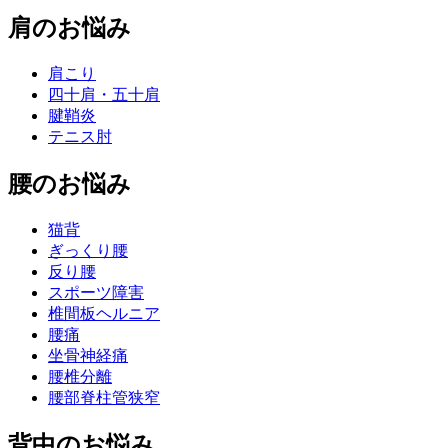
肩のお悩み
肩こり
四十肩・五十肩
腱鞘炎
テニス肘
腰のお悩み
猫背
ぎっくり腰
反り腰
スポーツ障害
椎間板ヘルニア
腰痛
坐骨神経痛
腰椎分離
腰部脊柱管狭窄
背中のお悩み