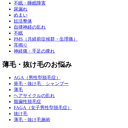
不眠・睡眠障害
尿漏れ
めまい
妊活整体
自律神経の乱れ
不眠
PMS（月経前症候群・生理痛）
耳鳴り
神経痛・手足の痺れ
薄毛・抜け毛のお悩み
AGA（男性型脱毛症）
発毛・抜け毛 シャンプー
薄毛
ヘアサイクルの乱れ
脂漏性脱毛症
FAGA（女子男性型脱毛症）
抜け毛
薄毛・抜け毛施術