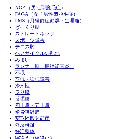
AGA（男性型脱毛症）
FAGA（女子男性型脱毛症）
PMS（月経前症候群・生理痛）
ぎっくり腰
ストレートネック
スポーツ障害
テニス肘
ヘアサイクルの乱れ
めまい
ランナー膝（腸脛靭帯炎）
不眠
不眠・睡眠障害
冷え性
反り腰
反張膝
四十肩・五十肩
坐骨神経痛
変形性股関節症
外反母趾
妊活整体
寝違え（寝違い）