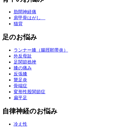
肋間神経痛
肩甲骨はがし
猫背
足のお悩み
ランナー膝（腸脛靭帯炎）
外反母趾
足関節捻挫
膝の痛み
反張膝
鵞足炎
骨端症
変形性股関節症
扁平足
自律神経のお悩み
冷え性