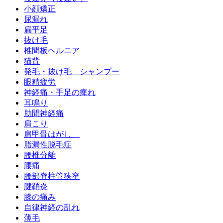
小顔矯正
尿漏れ
扁平足
抜け毛
椎間板ヘルニア
猫背
発毛・抜け毛 シャンプー
眼精疲労
神経痛・手足の痺れ
耳鳴り
肋間神経痛
肩こり
肩甲骨はがし
脂漏性脱毛症
腰椎分離
腰痛
腰部脊柱管狭窄
腱鞘炎
膝の痛み
自律神経の乱れ
薄毛