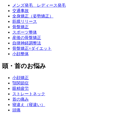
メンズ発毛 レディース発毛
交通事故
全身矯正（姿勢矯正）
筋膜リリース
骨盤矯正
スポーツ整体
産後の骨盤矯正
自律神経調整法
骨盤矯正×ダイエット
小顔整体
頭・首のお悩み
小顔矯正
顎関節症
眼精疲労
ストレートネック
首の痛み
寝違え（寝違い）
頭痛