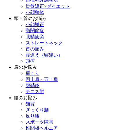
自律神経調整法
骨盤矯正×ダイエット
小顔整体
頭・首のお悩み
小顔矯正
顎関節症
眼精疲労
ストレートネック
首の痛み
寝違え（寝違い）
頭痛
肩のお悩み
肩こり
四十肩・五十肩
腱鞘炎
テニス肘
腰のお悩み
猫背
ぎっくり腰
反り腰
スポーツ障害
椎間板ヘルニア