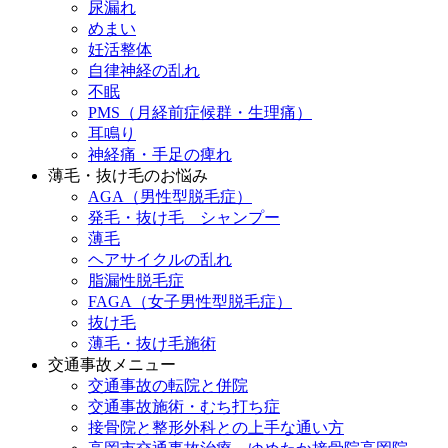
尿漏れ
めまい
妊活整体
自律神経の乱れ
不眠
PMS（月経前症候群・生理痛）
耳鳴り
神経痛・手足の痺れ
薄毛・抜け毛のお悩み
AGA（男性型脱毛症）
発毛・抜け毛 シャンプー
薄毛
ヘアサイクルの乱れ
脂漏性脱毛症
FAGA（女子男性型脱毛症）
抜け毛
薄毛・抜け毛施術
交通事故メニュー
交通事故の転院と併院
交通事故施術・むち打ち症
接骨院と整形外科との上手な通い方