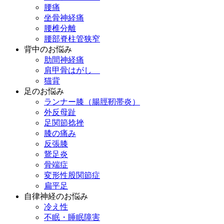
腰痛
坐骨神経痛
腰椎分離
腰部脊柱管狭窄
背中のお悩み
肋間神経痛
肩甲骨はがし
猫背
足のお悩み
ランナー膝（腸脛靭帯炎）
外反母趾
足関節捻挫
膝の痛み
反張膝
鵞足炎
骨端症
変形性股関節症
扁平足
自律神経のお悩み
冷え性
不眠・睡眠障害